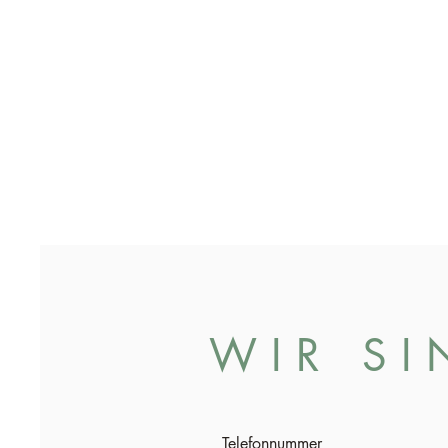
W I R S I 
Telefonnummer