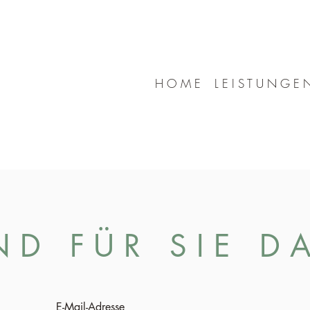
H O M E
L E I S T U N G E 
N D F Ü R S I E D A
E-Mail-Adresse