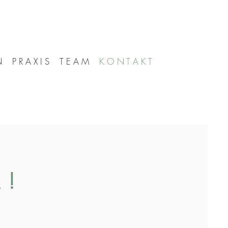
N
P R A X I S
T E A M
K O N T A K T
 !