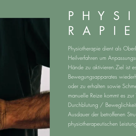
P H Y S I
R A P I E
Phy
siotherapie dient als Oberb
Heilverfahren um Anpassungs
Hände zu aktivieren.Ziel ist e
Bewegungsapparates wiederhe
oder zu erhalten sowie Schme
manuelle Reize kommt es zur 
Durchblutung / Beweglichkeit
Ausdauer der betroffenen Str
physiotherapeutischen Leistun