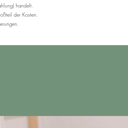
ahlung) handelt.
oßteil der Kosten.
herungen.