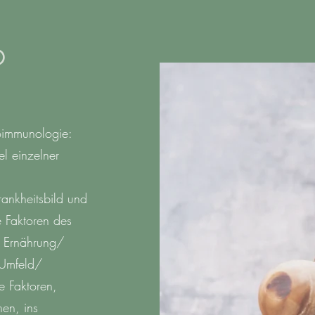
D
oimmunologie:
l einzelner
rankheitsbild und
 Faktoren des
/ Ernährung/
 Umfeld/
e Faktoren,
en, ins