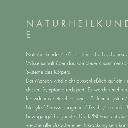
N A T U R H E I L K U N 
E
Naturheilkunde / kPNI = klinische Psychoneur
Wissenschaft über das komplexe Zusammenspie
Systeme des Körpers.
Der Mensch wird nicht ausschließlich auf ein K
dessen Symptome reduziert. Es werden mehrere
Individuums betrachtet, wie z.B. Immunsystem
Lifestyle/ Stressmanagment/ Psyche/ soziales
Bewegung/ Epigenetik. Die kPNI versucht dies
welche alle Ursache einer Erkrankung sein könn