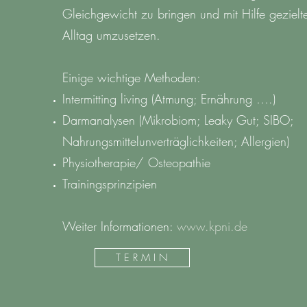
Gleichgewicht zu bringen und mit Hilfe gezie
Alltag umzusetzen.
Einige wichtige Methoden:
Intermitting living (Atmung; Ernährung ….)
Darmanalysen (Mikrobiom; Leaky Gut; SIBO;
Nahrungsmittelunverträglichkeiten; Allergien)
Physiotherapie/ Osteopathie
Trainingsprinzipien
Weiter Informationen:
www.kpni.de
T E R M I N