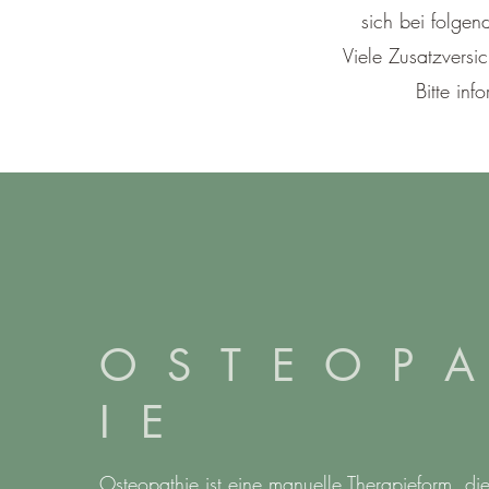
sich bei folgen
Viele Zusatzversi
Bitte in
O S T E O P A
I E
Osteopathie ist eine manuelle Therapieform, die