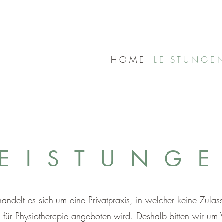
H O M E
L E I S T U N G E 
 E I S T U N G E
 handelt es sich um eine Privatpraxis, in welcher keine Zul
für Physiotherapie angeboten wird. Deshalb bitten wir um V