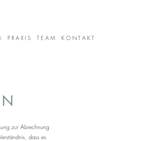
N
P R A X I S
T E A M
K O N T A K T
 N
assung zur Abrechnung
erständnis, dass es