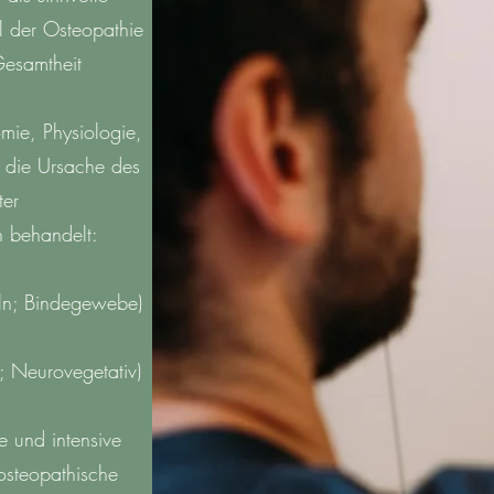
l der Osteopathie
Gesamtheit
mie, Physiologie,
 die Ursache des
ter
 behandelt:
ln; Bindegewebe)
; Neurovegetativ)
e und intensive
osteopathische