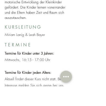
motorische Entwicklung der Kleinkinder
gefördert. Die Kinder lernen voneinander
und die Eltern haben Zeit und Raum sich
auszutauschen.
KURSLEITUNG
Miriam Lanig & Leah Bayer
T E R M I N E
Termine für Kinder unter 3 Jahren:
Mittwochs, 16:15 - 17:00 Uhr
Termine für Kinder jeden Alters:
Aktuell findet dieser Kurs nicht statt. Bei
Interesse melden Sie sich gerne bei uns.
J E T Z T A N M E L D E N