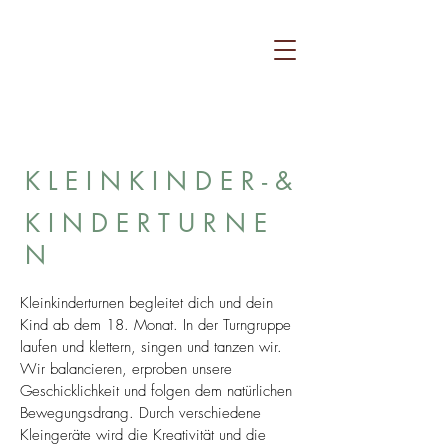
K L E I N K I N D E R
- &
K I N D E R T U R N E
N
Kleinkinderturnen begleitet dich und dein
Kind ab dem 18. Monat. In der Turngruppe
laufen und klettern, singen und tanzen wir.
Wir balancieren, erproben unsere
Geschicklichkeit und folgen dem natürlichen
Bewegungsdrang. Durch verschiedene
Kleingeräte wird die Kreativität und die