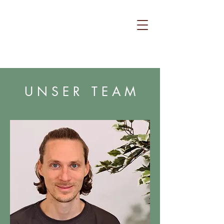
U N S E R T E A M