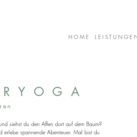
H O M E
L E I S T U N G E 
 R Y O G A
hren
 und siehst du den Affen dort auf dem Baum?
nd erlebe spannende Abenteuer. Mal bist du