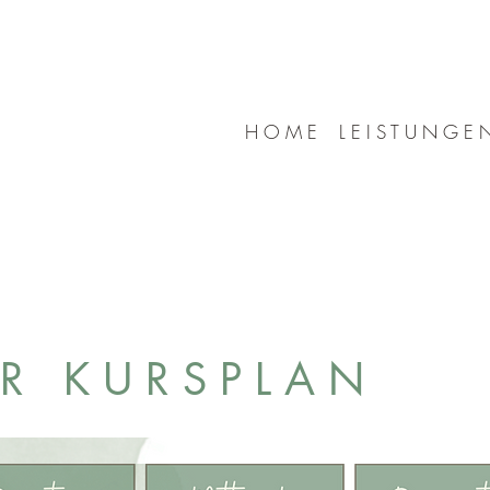
H O M E
L E I S T U N G E 
ER KURSPLAN