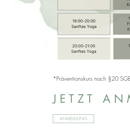
*Präventionskurs nach §20 SGB 
J E T Z T A N 
ANMELDUNG