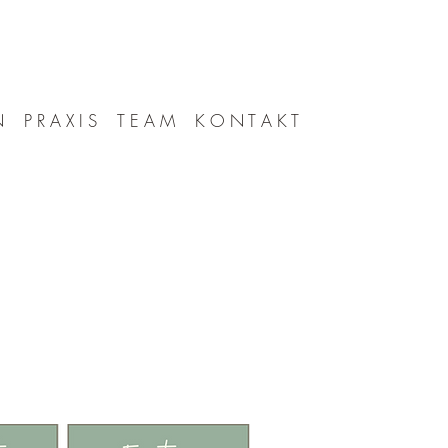
N
P R A X I S
T E A M
K O N T A K T