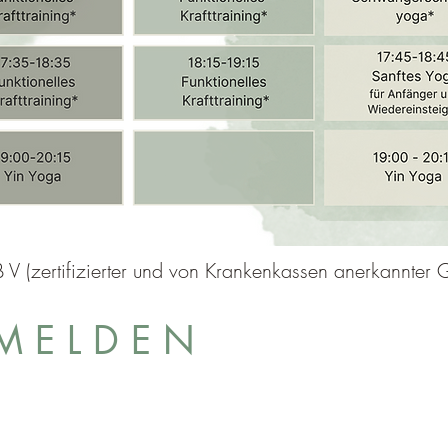
V (zertifizierter und von Krankenkassen anerkannter G
M E L D E N